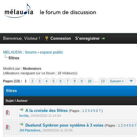
Bienvenue, Visiteur !
Connexion
S’enregistrer
MELAUDIA :: forums
›
espace public
filtres
Modéré par :
Moderators
Utilisateurs naviguant sur ce forum : 18 Visiteur(s)
Pages (13) :
1
2
3
4
5
6
7
8
9
10
…
13
Suivant »
filtres
Sujet
/
Auteur
A la croisée des filtres
(Pages :
1
2
3
4
5
6
7
)
forrbis
,
29/06/2026-11:14:54
Duelund Synkron pour système à 3 voies
(Pages :
1
2
3
4
5
6
7
JM Plantefeve
,
18/09/2016-11:25:54