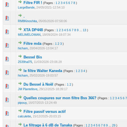
Filtre FIR !
(Pages :
1
2
3
4
5
6
7
8
)
LargeBande
,
24/05/2021-12:54:10
.
RM8Kinoshita
,
05/05/2026-07:58:06
XTA DP448
(Pages :
1
2
3
4
5
6
7
8
9
...
13
)
MELIMELOMAN
,
18/09/2024-18:07:34
Filtre mda
(Pages :
1
2
3
)
hicham
,
20/04/2026-13:04:17
Bessel Bis
2539hal75
,
11/03/2026-23:06:28
le filtre Walter Kaneda
(Pages :
1
2
3
4
)
hicham
,
25/02/2026-19:03:57
Du Bessel à Noël
(Pages :
1
2
)
JM Plantefeve
,
29/12/2025-18:39:17
Quelles coupures sur mon filtre Bss 366?
(Pages :
1
2
3
4
5
6
7
pipouy
,
16/07/2015-13:24:49
Filtre passif versus actif
calculette
,
15/12/2025-20:03:15
Le filtrage à 6 dB de Tanaka
(Pages :
1
2
3
4
5
6
7
8
9
...
29
)