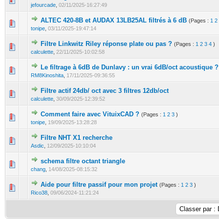
jefourcade
,
02/11/2025-16:27:49
ALTEC 420-8B et AUDAX 13LB25AL filtrés à 6 dB
(Pages :
1
2
tonipe
,
03/11/2025-19:47:14
Filtre Linkwitz Riley réponse plate ou pas ?
(Pages :
1
2
3
4
)
calculette
,
22/11/2025-10:02:58
Le filtrage à 6dB de Dunlavy : un vrai 6dB/oct acoustique ?
RM8Kinoshita
,
17/11/2025-09:36:55
Filtre actif 24db/ oct avec 3 filtres 12db/oct
calculette
,
30/09/2025-12:39:52
Comment faire avec VituixCAD ?
(Pages :
1
2
3
)
tonipe
,
19/09/2025-13:28:28
Filtre NHT X1 recherche
Asdic
,
12/09/2025-10:10:04
schema filtre octant triangle
chang
,
14/08/2025-08:15:32
Aide pour filtre passif pour mon projet
(Pages :
1
2
3
)
Rico38
,
09/06/2024-11:21:24