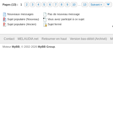
Pages (13) :
1
2
3
4
5
6
7
8
9
10
…
13
Suivant »
Nouveaux messages
Pas de nouveau message
Sujet populaire (Nouveau)
Vous avez participé à ce sujet
Sujet populaire (Ancien)
Sujet fermé
Contact
MELAUDIA.net
Retourner en haut
Version bas-débit (Archivé)
M
Moteur
MyBB
, © 2002-2026
MyBB Group
.