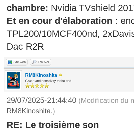
chambre:
Nvidia TVshield 201
Et en cour d'élaboration
: en
TPL200/10MCF400nd, 2xDavis 
Dac R2R
Site web
Trouver
RM8Kinoshita
Grace and sensitivity to the end
29/07/2025-21:44:40
(Modification du
RM8Kinoshita
.)
RE: Le troisième son