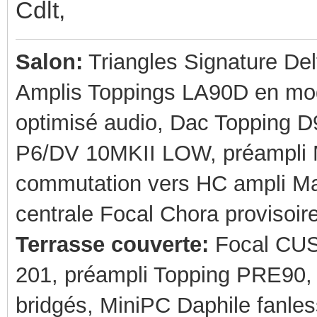
Cdlt,
Salon:
Triangles Signature Del
Amplis Toppings LA90D en mod
optimisé audio, Dac Topping
P6/DV 10MKII LOW, préampli Mu
commutation vers HC ampli Mar
centrale Focal Chora provisoir
Terrasse couverte:
Focal CUS
201, préampli Topping PRE90,
bridgés, MiniPC Daphile fanl