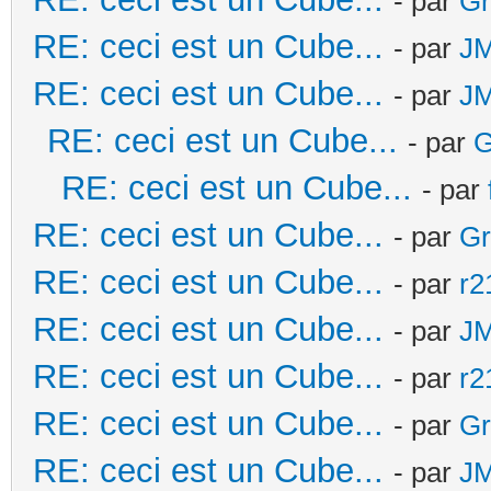
- par
Gr
RE: ceci est un Cube...
- par
JM
RE: ceci est un Cube...
- par
JM
RE: ceci est un Cube...
- par
G
RE: ceci est un Cube...
- par
RE: ceci est un Cube...
- par
Gr
RE: ceci est un Cube...
- par
r2
RE: ceci est un Cube...
- par
JM
RE: ceci est un Cube...
- par
r2
RE: ceci est un Cube...
- par
Gr
RE: ceci est un Cube...
- par
JM