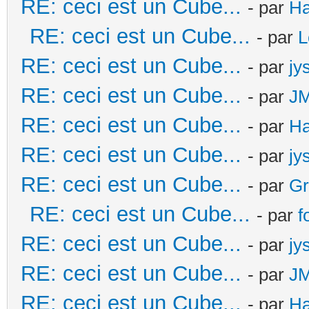
RE: ceci est un Cube...
- par
H
RE: ceci est un Cube...
- par
L
RE: ceci est un Cube...
- par
jy
RE: ceci est un Cube...
- par
JM
RE: ceci est un Cube...
- par
H
RE: ceci est un Cube...
- par
jy
RE: ceci est un Cube...
- par
Gr
RE: ceci est un Cube...
- par
f
RE: ceci est un Cube...
- par
jy
RE: ceci est un Cube...
- par
JM
RE: ceci est un Cube...
- par
H