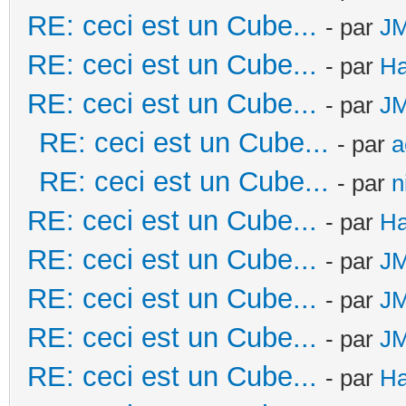
RE: ceci est un Cube...
- par
JM
RE: ceci est un Cube...
- par
H
RE: ceci est un Cube...
- par
JM
RE: ceci est un Cube...
- par
a
RE: ceci est un Cube...
- par
n
RE: ceci est un Cube...
- par
H
RE: ceci est un Cube...
- par
JM
RE: ceci est un Cube...
- par
JM
RE: ceci est un Cube...
- par
JM
RE: ceci est un Cube...
- par
H