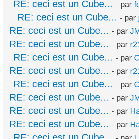
RE: ceci est un Cube...
- par
f
RE: ceci est un Cube...
- par
RE: ceci est un Cube...
- par
JM
RE: ceci est un Cube...
- par
r2
RE: ceci est un Cube...
- par
C
RE: ceci est un Cube...
- par
r2
RE: ceci est un Cube...
- par
C
RE: ceci est un Cube...
- par
JM
RE: ceci est un Cube...
- par
H
RE: ceci est un Cube...
- par
H
RE: ceci est un Cube...
- par
L