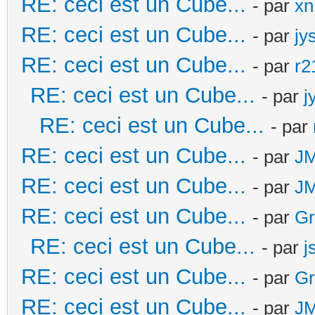
RE: ceci est un Cube...
- par
xn
RE: ceci est un Cube...
- par
jy
RE: ceci est un Cube...
- par
r2
RE: ceci est un Cube...
- par
j
RE: ceci est un Cube...
- par
RE: ceci est un Cube...
- par
JM
RE: ceci est un Cube...
- par
JM
RE: ceci est un Cube...
- par
Gr
RE: ceci est un Cube...
- par
j
RE: ceci est un Cube...
- par
Gr
RE: ceci est un Cube...
- par
JM