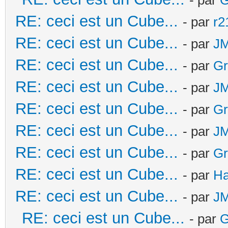
RE: ceci est un Cube...
- par
r2
RE: ceci est un Cube...
- par
JM
RE: ceci est un Cube...
- par
Gr
RE: ceci est un Cube...
- par
JM
RE: ceci est un Cube...
- par
Gr
RE: ceci est un Cube...
- par
JM
RE: ceci est un Cube...
- par
Gr
RE: ceci est un Cube...
- par
H
RE: ceci est un Cube...
- par
JM
RE: ceci est un Cube...
- par
G