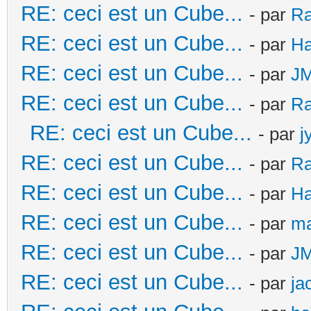
RE: ceci est un Cube...
- par
Ra
RE: ceci est un Cube...
- par
H
RE: ceci est un Cube...
- par
JM
RE: ceci est un Cube...
- par
Ra
RE: ceci est un Cube...
- par
j
RE: ceci est un Cube...
- par
Ra
RE: ceci est un Cube...
- par
H
RE: ceci est un Cube...
- par
ma
RE: ceci est un Cube...
- par
JM
RE: ceci est un Cube...
- par
ja