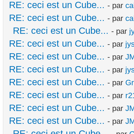
RE: ceci est un Cube...
- par
ca
RE: ceci est un Cube...
- par
ca
RE: ceci est un Cube...
- par
j
RE: ceci est un Cube...
- par
jy
RE: ceci est un Cube...
- par
JM
RE: ceci est un Cube...
- par
jy
RE: ceci est un Cube...
- par
Gr
RE: ceci est un Cube...
- par
r2
RE: ceci est un Cube...
- par
JM
RE: ceci est un Cube...
- par
JM
RE: ceci est un Cube...
- par
G