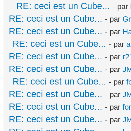
RE: ceci est un Cube...
- par
RE: ceci est un Cube...
- par
Gr
RE: ceci est un Cube...
- par
H
RE: ceci est un Cube...
- par
a
RE: ceci est un Cube...
- par
r2
RE: ceci est un Cube...
- par
JM
RE: ceci est un Cube...
- par
f
RE: ceci est un Cube...
- par
JM
RE: ceci est un Cube...
- par
fo
RE: ceci est un Cube...
- par
JM