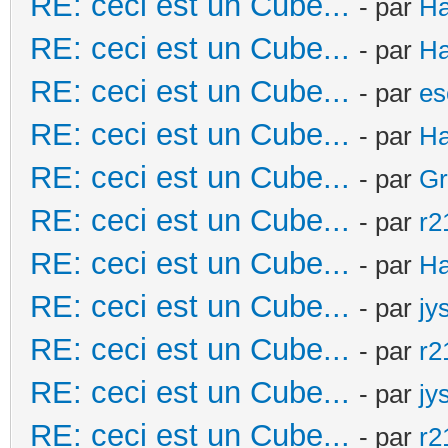
RE: ceci est un Cube...
- par
H
RE: ceci est un Cube...
- par
H
RE: ceci est un Cube...
- par
es
RE: ceci est un Cube...
- par
H
RE: ceci est un Cube...
- par
Gr
RE: ceci est un Cube...
- par
r2
RE: ceci est un Cube...
- par
H
RE: ceci est un Cube...
- par
jy
RE: ceci est un Cube...
- par
r2
RE: ceci est un Cube...
- par
jy
RE: ceci est un Cube...
- par
r2