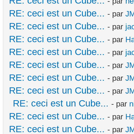
RE: ceci est un Cube...
- par
he
RE: ceci est un Cube...
- par
JM
RE: ceci est un Cube...
- par
ja
RE: ceci est un Cube...
- par
H
RE: ceci est un Cube...
- par
ja
RE: ceci est un Cube...
- par
JM
RE: ceci est un Cube...
- par
JM
RE: ceci est un Cube...
- par
JM
RE: ceci est un Cube...
- par
n
RE: ceci est un Cube...
- par
H
RE: ceci est un Cube...
- par
JM