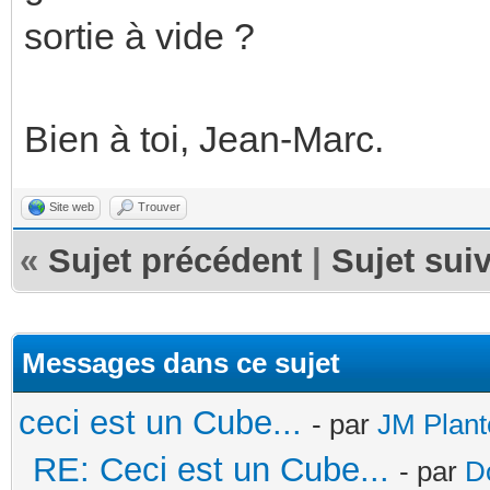
sortie à vide ?
Bien à toi, Jean-Marc.
Site web
Trouver
«
Sujet précédent
|
Sujet sui
Messages dans ce sujet
ceci est un Cube...
- par
JM Plant
RE: Ceci est un Cube...
- par
D