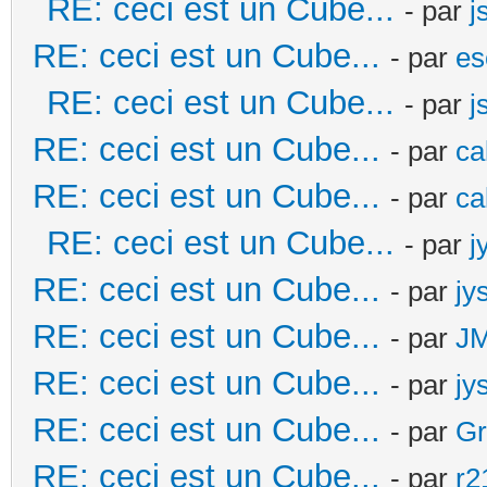
RE: ceci est un Cube...
- par
j
RE: ceci est un Cube...
- par
es
RE: ceci est un Cube...
- par
j
RE: ceci est un Cube...
- par
ca
RE: ceci est un Cube...
- par
ca
RE: ceci est un Cube...
- par
j
RE: ceci est un Cube...
- par
jy
RE: ceci est un Cube...
- par
JM
RE: ceci est un Cube...
- par
jy
RE: ceci est un Cube...
- par
Gr
RE: ceci est un Cube...
- par
r2