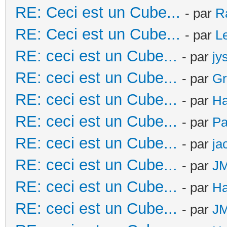
RE: Ceci est un Cube...
- par
R
RE: Ceci est un Cube...
- par
L
RE: ceci est un Cube...
- par
jy
RE: ceci est un Cube...
- par
Gr
RE: ceci est un Cube...
- par
H
RE: ceci est un Cube...
- par
Pa
RE: ceci est un Cube...
- par
ja
RE: ceci est un Cube...
- par
JM
RE: ceci est un Cube...
- par
H
RE: ceci est un Cube...
- par
JM