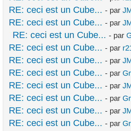
RE: ceci est un Cube...
- par
JM
RE: ceci est un Cube...
- par
JM
RE: ceci est un Cube...
- par
G
RE: ceci est un Cube...
- par
r2
RE: ceci est un Cube...
- par
JM
RE: ceci est un Cube...
- par
Gr
RE: ceci est un Cube...
- par
JM
RE: ceci est un Cube...
- par
Gr
RE: ceci est un Cube...
- par
JM
RE: ceci est un Cube...
- par
Gr