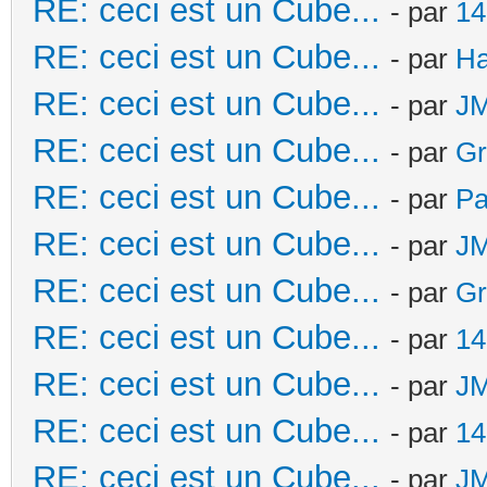
RE: ceci est un Cube...
- par
14
RE: ceci est un Cube...
- par
H
RE: ceci est un Cube...
- par
JM
RE: ceci est un Cube...
- par
Gr
RE: ceci est un Cube...
- par
Pa
RE: ceci est un Cube...
- par
JM
RE: ceci est un Cube...
- par
Gr
RE: ceci est un Cube...
- par
14
RE: ceci est un Cube...
- par
JM
RE: ceci est un Cube...
- par
14
RE: ceci est un Cube...
- par
JM