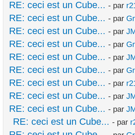
RE: ceci est un Cube...
- par
r2
RE: ceci est un Cube...
- par
Gr
RE: ceci est un Cube...
- par
JM
RE: ceci est un Cube...
- par
Gr
RE: ceci est un Cube...
- par
JM
RE: ceci est un Cube...
- par
Gr
RE: ceci est un Cube...
- par
r2
RE: ceci est un Cube...
- par
JM
RE: ceci est un Cube...
- par
JM
RE: ceci est un Cube...
- par
r
RE: ceci est un Cube...
- par
Gr