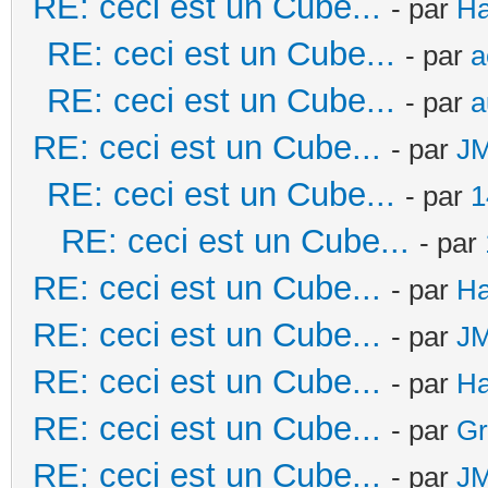
RE: ceci est un Cube...
- par
H
RE: ceci est un Cube...
- par
a
RE: ceci est un Cube...
- par
a
RE: ceci est un Cube...
- par
JM
RE: ceci est un Cube...
- par
1
RE: ceci est un Cube...
- par
RE: ceci est un Cube...
- par
H
RE: ceci est un Cube...
- par
JM
RE: ceci est un Cube...
- par
H
RE: ceci est un Cube...
- par
Gr
RE: ceci est un Cube...
- par
JM