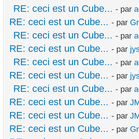
RE: ceci est un Cube...
- par
a
RE: ceci est un Cube...
- par
Gr
RE: ceci est un Cube...
- par
a
RE: ceci est un Cube...
- par
jy
RE: ceci est un Cube...
- par
a
RE: ceci est un Cube...
- par
jy
RE: ceci est un Cube...
- par
a
RE: ceci est un Cube...
- par
JM
RE: ceci est un Cube...
- par
JM
RE: ceci est un Cube...
- par
Gr