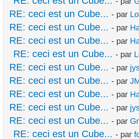
RE: ceci est un Cube...
- par
G
RE: ceci est un Cube...
- par
Lo
RE: ceci est un Cube...
- par
H
RE: ceci est un Cube...
- par
H
RE: ceci est un Cube...
- par
L
RE: ceci est un Cube...
- par
jy
RE: ceci est un Cube...
- par
JM
RE: ceci est un Cube...
- par
H
RE: ceci est un Cube...
- par
jy
RE: ceci est un Cube...
- par
Gr
RE: ceci est un Cube...
- par
f