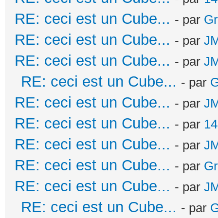
RE: ceci est un Cube...
- par
Gr
RE: ceci est un Cube...
- par
JM
RE: ceci est un Cube...
- par
JM
RE: ceci est un Cube...
- par
G
RE: ceci est un Cube...
- par
JM
RE: ceci est un Cube...
- par
14
RE: ceci est un Cube...
- par
JM
RE: ceci est un Cube...
- par
Gr
RE: ceci est un Cube...
- par
JM
RE: ceci est un Cube...
- par
G