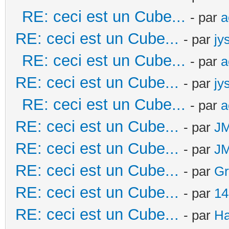
RE: ceci est un Cube...
- par
a
RE: ceci est un Cube...
- par
jy
RE: ceci est un Cube...
- par
a
RE: ceci est un Cube...
- par
jy
RE: ceci est un Cube...
- par
a
RE: ceci est un Cube...
- par
JM
RE: ceci est un Cube...
- par
JM
RE: ceci est un Cube...
- par
Gr
RE: ceci est un Cube...
- par
14
RE: ceci est un Cube...
- par
H