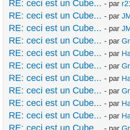
RE: ceci est un Cube...
- par
r2
RE: ceci est un Cube...
- par
JM
RE: ceci est un Cube...
- par
JM
RE: ceci est un Cube...
- par
Gr
RE: ceci est un Cube...
- par
H
RE: ceci est un Cube...
- par
Gr
RE: ceci est un Cube...
- par
H
RE: ceci est un Cube...
- par
Gr
RE: ceci est un Cube...
- par
H
RE: ceci est un Cube...
- par
H
RE: ceci est un Cube...
- par
Gr