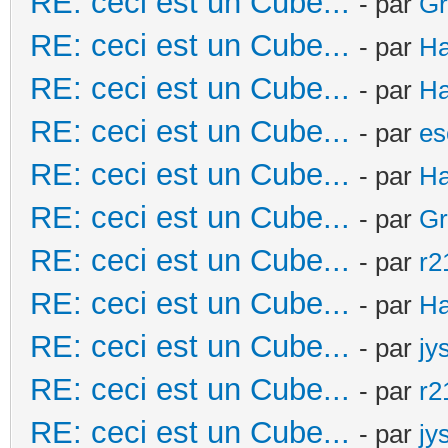
RE: ceci est un Cube...
- par
Gr
RE: ceci est un Cube...
- par
H
RE: ceci est un Cube...
- par
H
RE: ceci est un Cube...
- par
es
RE: ceci est un Cube...
- par
H
RE: ceci est un Cube...
- par
Gr
RE: ceci est un Cube...
- par
r2
RE: ceci est un Cube...
- par
H
RE: ceci est un Cube...
- par
jy
RE: ceci est un Cube...
- par
r2
RE: ceci est un Cube...
- par
jy