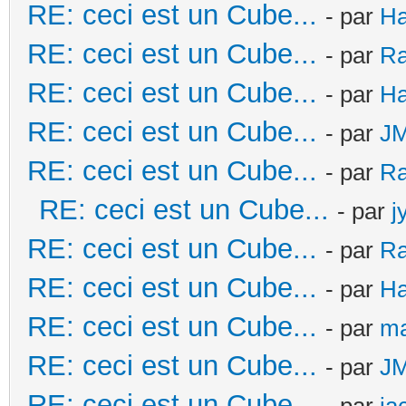
RE: ceci est un Cube...
- par
H
RE: ceci est un Cube...
- par
Ra
RE: ceci est un Cube...
- par
H
RE: ceci est un Cube...
- par
JM
RE: ceci est un Cube...
- par
Ra
RE: ceci est un Cube...
- par
j
RE: ceci est un Cube...
- par
Ra
RE: ceci est un Cube...
- par
H
RE: ceci est un Cube...
- par
ma
RE: ceci est un Cube...
- par
JM
RE: ceci est un Cube...
- par
ja