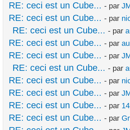
RE: ceci est un Cube...
- par
JM
RE: ceci est un Cube...
- par
ni
RE: ceci est un Cube...
- par
a
RE: ceci est un Cube...
- par
au
RE: ceci est un Cube...
- par
JM
RE: ceci est un Cube...
- par
a
RE: ceci est un Cube...
- par
ni
RE: ceci est un Cube...
- par
JM
RE: ceci est un Cube...
- par
14
RE: ceci est un Cube...
- par
Gr