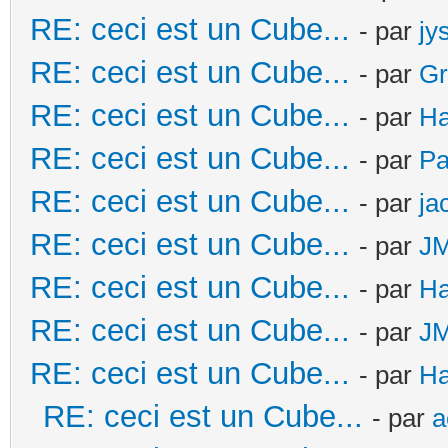
RE: ceci est un Cube...
- par
jy
RE: ceci est un Cube...
- par
Gr
RE: ceci est un Cube...
- par
H
RE: ceci est un Cube...
- par
Pa
RE: ceci est un Cube...
- par
ja
RE: ceci est un Cube...
- par
JM
RE: ceci est un Cube...
- par
H
RE: ceci est un Cube...
- par
JM
RE: ceci est un Cube...
- par
H
RE: ceci est un Cube...
- par
a