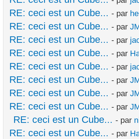
RE: ceci est un Cube...
- par
he
RE: ceci est un Cube...
- par
JM
RE: ceci est un Cube...
- par
ja
RE: ceci est un Cube...
- par
H
RE: ceci est un Cube...
- par
ja
RE: ceci est un Cube...
- par
JM
RE: ceci est un Cube...
- par
JM
RE: ceci est un Cube...
- par
JM
RE: ceci est un Cube...
- par
n
RE: ceci est un Cube...
- par
H