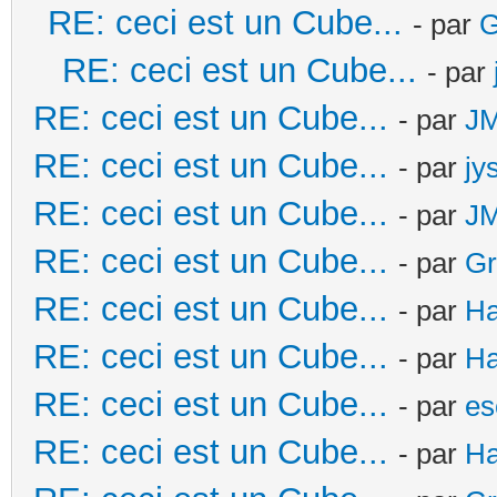
RE: ceci est un Cube...
- par
G
RE: ceci est un Cube...
- par
RE: ceci est un Cube...
- par
JM
RE: ceci est un Cube...
- par
jy
RE: ceci est un Cube...
- par
JM
RE: ceci est un Cube...
- par
Gr
RE: ceci est un Cube...
- par
H
RE: ceci est un Cube...
- par
H
RE: ceci est un Cube...
- par
es
RE: ceci est un Cube...
- par
H