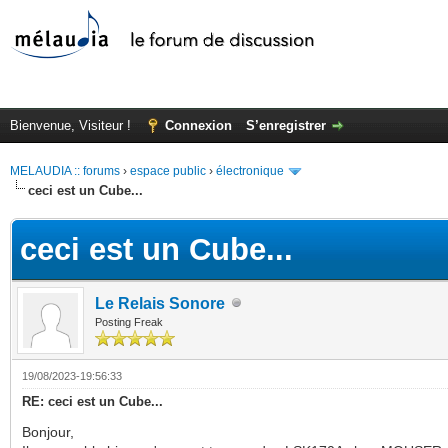
Bienvenue, Visiteur !
Connexion
S’enregistrer
MELAUDIA :: forums
›
espace public
›
électronique
ceci est un Cube...
ceci est un Cube...
Le Relais Sonore
Posting Freak
19/08/2023-19:56:33
RE: ceci est un Cube...
Bonjour,