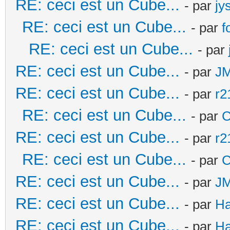
RE: ceci est un Cube...
- par
jy
RE: ceci est un Cube...
- par
f
RE: ceci est un Cube...
- par
RE: ceci est un Cube...
- par
JM
RE: ceci est un Cube...
- par
r2
RE: ceci est un Cube...
- par
C
RE: ceci est un Cube...
- par
r2
RE: ceci est un Cube...
- par
C
RE: ceci est un Cube...
- par
JM
RE: ceci est un Cube...
- par
H
RE: ceci est un Cube...
- par
H