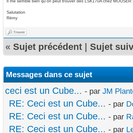
Il me semble bien qu'on peut trouver des LSK170A chez MOUSER
Salutation
Rémy
Trouver
«
Sujet précédent
|
Sujet sui
Messages dans ce sujet
ceci est un Cube...
- par
JM Plant
RE: Ceci est un Cube...
- par
D
RE: Ceci est un Cube...
- par
R
RE: Ceci est un Cube...
- par
L