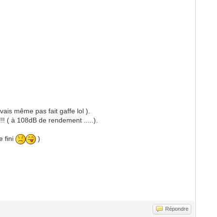
vais même pas fait gaffe lol ).
!! ( à 108dB de rendement .....).
e fini
)
Répondre