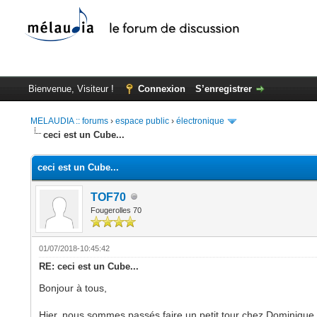
Bienvenue, Visiteur !
Connexion
S’enregistrer
MELAUDIA :: forums
›
espace public
›
électronique
ceci est un Cube...
ceci est un Cube...
TOF70
Fougerolles 70
01/07/2018-10:45:42
RE: ceci est un Cube...
Bonjour à tous,
Hier, nous sommes passés faire un petit tour chez Dominique 