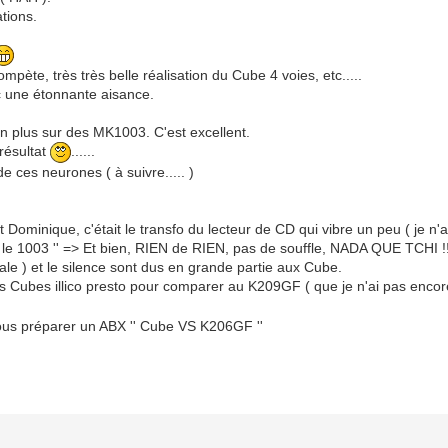
tions.
mpète, très très belle réalisation du Cube 4 voies, etc.....
c une étonnante aisance.
 plus sur des MK1003. C'est excellent.
résultat
......
de ces neurones ( à suivre..... )
it Dominique, c'était le transfo du lecteur de CD qui vibre un peu ( je n'a
 le 1003 '' => Et bien, RIEN de RIEN, pas de souffle, NADA QUE TCHI !!
ale ) et le silence sont dus en grande partie aux Cube.
des Cubes illico presto pour comparer au K209GF ( que je n'ai pas encor
nous préparer un ABX '' Cube VS K206GF ''