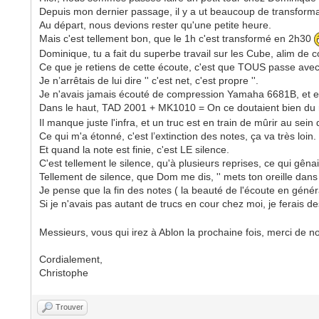
Depuis mon dernier passage, il y a ut beaucoup de transforma
Au départ, nous devions rester qu'une petite heure.
Mais c'est tellement bon, que le 1h c'est transformé en 2h30
Dominique, tu a fait du superbe travail sur les Cube, alim de co
Ce que je retiens de cette écoute, c'est que TOUS passe ave
Je n’arrêtais de lui dire '' c'est net, c'est propre ''.
Je n'avais jamais écouté de compression Yamaha 6681B, et en
Dans le haut, TAD 2001 + MK1010 = On ce doutaient bien du 
Il manque juste l'infra, et un truc est en train de mûrir au sein 
Ce qui m'a étonné, c'est l’extinction des notes, ça va très loin.
Et quand la note est finie, c'est LE silence.
C'est tellement le silence, qu'à plusieurs reprises, ce qui gêna
Tellement de silence, que Dom me dis, '' mets ton oreille dans
Je pense que la fin des notes ( la beauté de l'écoute en génér
Si je n'avais pas autant de trucs en cour chez moi, je ferais 
Messieurs, vous qui irez à Ablon la prochaine fois, merci de 
Cordialement,
Christophe
Trouver