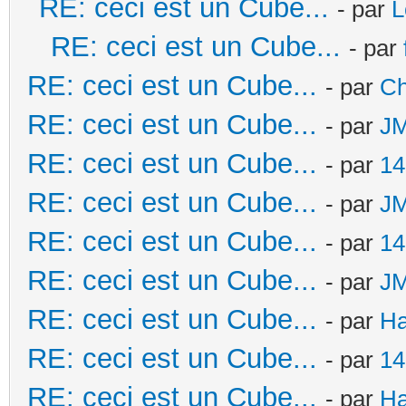
RE: ceci est un Cube...
- par
L
RE: ceci est un Cube...
- par
RE: ceci est un Cube...
- par
Ch
RE: ceci est un Cube...
- par
JM
RE: ceci est un Cube...
- par
14
RE: ceci est un Cube...
- par
JM
RE: ceci est un Cube...
- par
14
RE: ceci est un Cube...
- par
JM
RE: ceci est un Cube...
- par
H
RE: ceci est un Cube...
- par
14
RE: ceci est un Cube...
- par
H