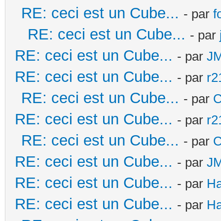
RE: ceci est un Cube...
- par
f
RE: ceci est un Cube...
- par
RE: ceci est un Cube...
- par
JM
RE: ceci est un Cube...
- par
r2
RE: ceci est un Cube...
- par
C
RE: ceci est un Cube...
- par
r2
RE: ceci est un Cube...
- par
C
RE: ceci est un Cube...
- par
JM
RE: ceci est un Cube...
- par
H
RE: ceci est un Cube...
- par
H