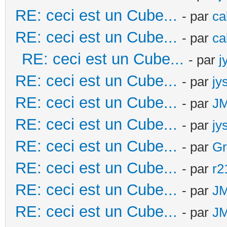
RE: ceci est un Cube...
- par
ca
RE: ceci est un Cube...
- par
ca
RE: ceci est un Cube...
- par
j
RE: ceci est un Cube...
- par
jy
RE: ceci est un Cube...
- par
JM
RE: ceci est un Cube...
- par
jy
RE: ceci est un Cube...
- par
Gr
RE: ceci est un Cube...
- par
r2
RE: ceci est un Cube...
- par
JM
RE: ceci est un Cube...
- par
JM