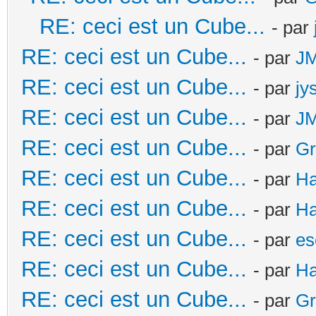
RE: ceci est un Cube...
- par
RE: ceci est un Cube...
- par
JM
RE: ceci est un Cube...
- par
jy
RE: ceci est un Cube...
- par
JM
RE: ceci est un Cube...
- par
Gr
RE: ceci est un Cube...
- par
H
RE: ceci est un Cube...
- par
H
RE: ceci est un Cube...
- par
es
RE: ceci est un Cube...
- par
H
RE: ceci est un Cube...
- par
Gr