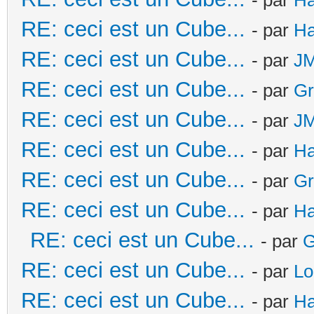
RE: ceci est un Cube...
- par
H
RE: ceci est un Cube...
- par
JM
RE: ceci est un Cube...
- par
Gr
RE: ceci est un Cube...
- par
JM
RE: ceci est un Cube...
- par
H
RE: ceci est un Cube...
- par
Gr
RE: ceci est un Cube...
- par
H
RE: ceci est un Cube...
- par
G
RE: ceci est un Cube...
- par
Lo
RE: ceci est un Cube...
- par
H