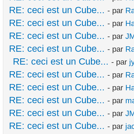
RE: ceci est un Cube...
- par
Ra
RE: ceci est un Cube...
- par
H
RE: ceci est un Cube...
- par
JM
RE: ceci est un Cube...
- par
Ra
RE: ceci est un Cube...
- par
j
RE: ceci est un Cube...
- par
Ra
RE: ceci est un Cube...
- par
H
RE: ceci est un Cube...
- par
ma
RE: ceci est un Cube...
- par
JM
RE: ceci est un Cube...
- par
ja