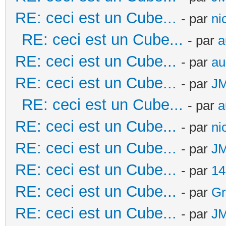
RE: ceci est un Cube...
- par
ni
RE: ceci est un Cube...
- par
a
RE: ceci est un Cube...
- par
au
RE: ceci est un Cube...
- par
JM
RE: ceci est un Cube...
- par
a
RE: ceci est un Cube...
- par
ni
RE: ceci est un Cube...
- par
JM
RE: ceci est un Cube...
- par
14
RE: ceci est un Cube...
- par
Gr
RE: ceci est un Cube...
- par
JM