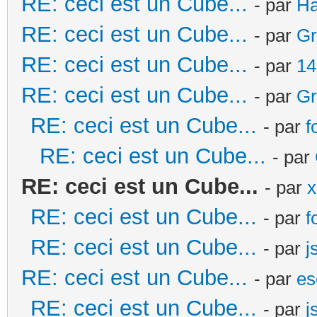
RE: ceci est un Cube...
- par
H
RE: ceci est un Cube...
- par
Gr
RE: ceci est un Cube...
- par
14
RE: ceci est un Cube...
- par
Gr
RE: ceci est un Cube...
- par
f
RE: ceci est un Cube...
- par
RE: ceci est un Cube...
- par
x
RE: ceci est un Cube...
- par
f
RE: ceci est un Cube...
- par
j
RE: ceci est un Cube...
- par
es
RE: ceci est un Cube...
- par
j