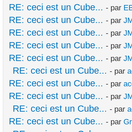
RE: ceci est un Cube...
- par
E
RE: ceci est un Cube...
- par
JM
RE: ceci est un Cube...
- par
JM
RE: ceci est un Cube...
- par
JM
RE: ceci est un Cube...
- par
JM
RE: ceci est un Cube...
- par
a
RE: ceci est un Cube...
- par
ac
RE: ceci est un Cube...
- par
JM
RE: ceci est un Cube...
- par
a
RE: ceci est un Cube...
- par
Gr