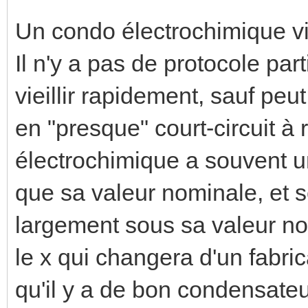
Un condo électrochimique vie
Il n'y a pas de protocole part
vieillir rapidement, sauf peu
en "presque" court-circuit à 
électrochimique a souvent un
que sa valeur nominale, et 
largement sous sa valeur n
le x qui changera d'un fabrica
qu'il y a de bon condensate