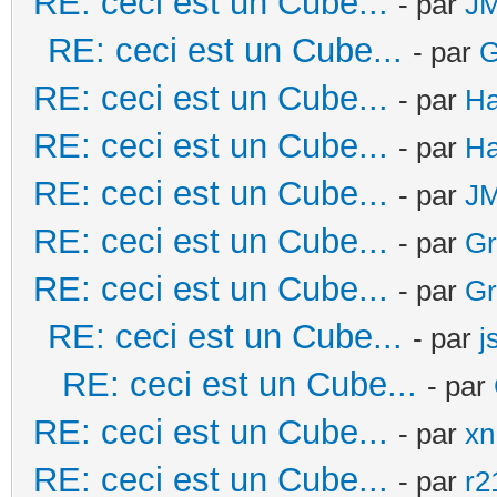
RE: ceci est un Cube...
- par
JM
RE: ceci est un Cube...
- par
G
RE: ceci est un Cube...
- par
H
RE: ceci est un Cube...
- par
H
RE: ceci est un Cube...
- par
JM
RE: ceci est un Cube...
- par
Gr
RE: ceci est un Cube...
- par
Gr
RE: ceci est un Cube...
- par
j
RE: ceci est un Cube...
- par
RE: ceci est un Cube...
- par
xn
RE: ceci est un Cube...
- par
r2