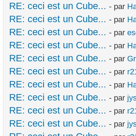
RE: ceci est un Cube...
- par
H
RE: ceci est un Cube...
- par
H
RE: ceci est un Cube...
- par
es
RE: ceci est un Cube...
- par
H
RE: ceci est un Cube...
- par
Gr
RE: ceci est un Cube...
- par
r2
RE: ceci est un Cube...
- par
H
RE: ceci est un Cube...
- par
jy
RE: ceci est un Cube...
- par
r2
RE: ceci est un Cube...
- par
jy