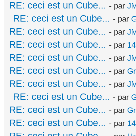
RE: ceci est un Cube...
- par
JM
RE: ceci est un Cube...
- par
G
RE: ceci est un Cube...
- par
JM
RE: ceci est un Cube...
- par
14
RE: ceci est un Cube...
- par
JM
RE: ceci est un Cube...
- par
Gr
RE: ceci est un Cube...
- par
JM
RE: ceci est un Cube...
- par
G
RE: ceci est un Cube...
- par
Gr
RE: ceci est un Cube...
- par
14
RE: ceci est un Cube...