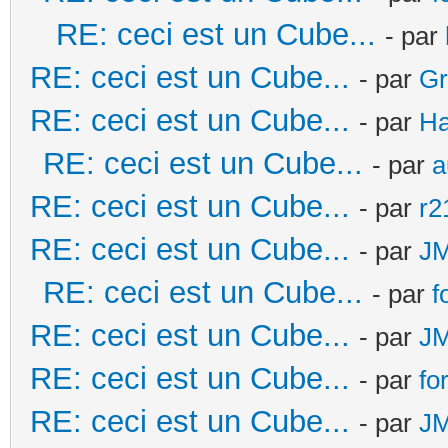
RE: ceci est un Cube...
- par
RE: ceci est un Cube...
- par
Gr
RE: ceci est un Cube...
- par
H
RE: ceci est un Cube...
- par
a
RE: ceci est un Cube...
- par
r2
RE: ceci est un Cube...
- par
JM
RE: ceci est un Cube...
- par
f
RE: ceci est un Cube...
- par
JM
RE: ceci est un Cube...
- par
fo
RE: ceci est un Cube...
- par
JM