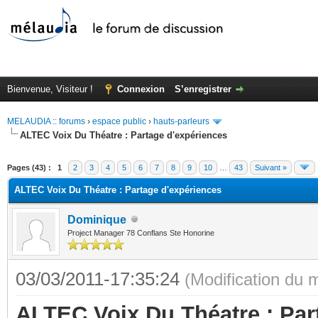
Bienvenue, Visiteur !
Connexion
S’enregistrer
MELAUDIA :: forums
›
espace public
›
hauts-parleurs
ALTEC Voix Du Théatre : Partage d'expériences
Pages (43) :
1
2
3
4
5
6
7
8
9
10
…
43
Suivant »
ALTEC Voix Du Théatre : Partage d'expériences
Dominique
Project Manager 78 Conflans Ste Honorine
03/03/2011-17:35:24
(Modification du
ALTEC Voix Du Théatre : Par