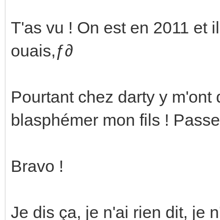
T'as vu ! On est en 2011 et i
ouais,ƒ∂
Pourtant chez darty y m'ont
blasphémer mon fils ! Passe 
Bravo !
Je dis ça, je n'ai rien dit, j