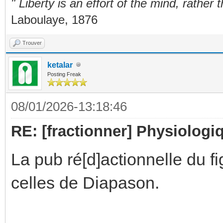
" Liberty is an effort of the mind, rathe
Laboulaye, 1876
Trouver
ketalar
Posting Freak
08/01/2026-13:18:46
RE: [fractionner] Physiologiq
La pub ré[d]actionnelle du 
celles de Diapason.