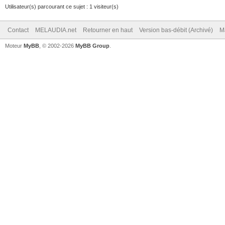
Utilisateur(s) parcourant ce sujet : 1 visiteur(s)
Contact
MELAUDIA.net
Retourner en haut
Version bas-débit (Archivé)
M
Moteur
MyBB
, © 2002-2026
MyBB Group
.