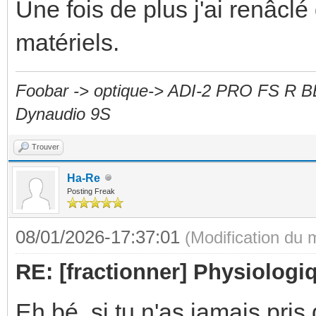
Une fois de plus j'ai renâcl
matériels.
Foobar -> optique-> ADI-2 PRO FS R B
Dynaudio 9S
Trouver
Ha-Re
Posting Freak
08/01/2026-17:37:01
(Modification du
RE: [fractionner] Physiologiq
Eh bé, si tu n'as jamais pris