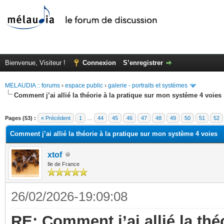
Bienvenue, Visiteur !
Connexion
S’enregistrer
MELAUDIA :: forums
›
espace public
›
galerie - portraits et systèmes
Comment j’ai allié la théorie à la pratique sur mon système 4 voies
Pages (53) :
« Précédent
1
…
44
45
46
47
48
49
50
51
52
Comment j’ai allié la théorie à la pratique sur mon système 4 voies
xtof
Ile de France
26/02/2026-19:09:08
RE: Comment j’ai allié la th