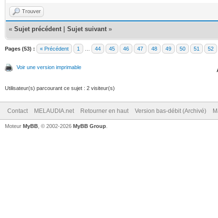
Trouver
«
Sujet précédent
|
Sujet suivant
»
Pages (53) :
« Précédent
1
…
44
45
46
47
48
49
50
51
52
Voir une version imprimable
Utilisateur(s) parcourant ce sujet : 2 visiteur(s)
Contact
MELAUDIA.net
Retourner en haut
Version bas-débit (Archivé)
M
Moteur
MyBB
, © 2002-2026
MyBB Group
.