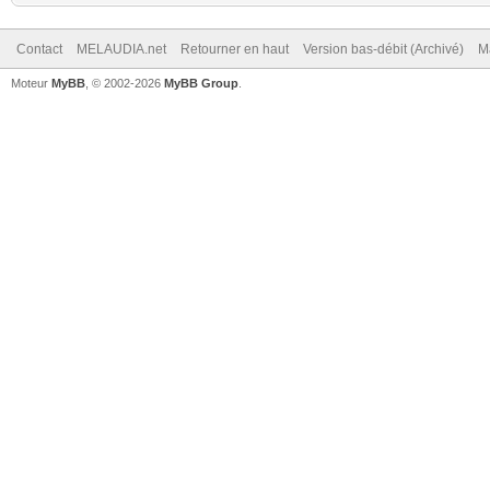
Contact
MELAUDIA.net
Retourner en haut
Version bas-débit (Archivé)
M
Moteur
MyBB
, © 2002-2026
MyBB Group
.