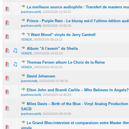
La meilleure source audiophile : Transfert de masters 
jeanfrancoisW
,
12/05/2025-21:56:51
Prince - Purple Rain - Le bluray est-il l'ultime édition au
jeanfrancoisW
,
08/05/2025-10:00:20
"I Want Blood" vinyle de Jerry Cantrell
VDMZK
,
06/05/2025-08:19:13
Album "A l'avenir" de Sheila
VDMZK
,
29/04/2025-14:42:19
Thomas Fersen album Le Choix de la Reine
VDMZK
,
24/04/2025-09:01:54
David Johansen
jeanmichelb
,
02/03/2025-07:46:30
Elton John and Brandi Carlile – Who Believes In Angels?
jeanfrancoisW
,
13/04/2025-10:46:24
Miles Davis – Birth of the Blue - Vinyl Analog Productio
SACD
jeanfrancoisW
,
16/03/2025-08:23:08
Le Grand Bleu:interview et comparaison entre Master A
vinyle