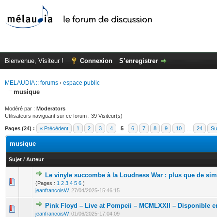
Bienvenue, Visiteur !
Connexion
S’enregistrer
MELAUDIA :: forums
›
espace public
musique
Modéré par :
Moderators
Utilisateurs naviguant sur ce forum : 39 Visiteur(s)
Pages (24) :
« Précédent
1
2
3
4
5
6
7
8
9
10
…
24
Su
musique
Sujet
/
Auteur
Le vinyle succombe à la Loudness War : plus que de si
(Pages :
1
2
3
4
5
6
)
jeanfrancoisW
,
27/04/2025-15:46:15
Pink Floyd – Live at Pompeii – MCMLXXII – Disponible en
jeanfrancoisW
,
01/06/2025-17:04:09