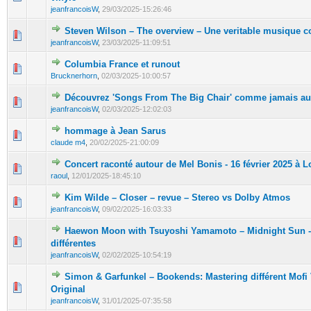
jeanfrancoisW
,
29/03/2025-15:26:46
Steven Wilson – The overview – Une veritable musique c
jeanfrancoisW
,
23/03/2025-11:09:51
Columbia France et runout
Brucknerhorn
,
02/03/2025-10:00:57
Découvrez 'Songs From The Big Chair' comme jamais au
jeanfrancoisW
,
02/03/2025-12:02:03
hommage à Jean Sarus
claude m4
,
20/02/2025-21:00:09
Concert raconté autour de Mel Bonis - 16 février 2025 à L
raoul
,
12/01/2025-18:45:10
Kim Wilde – Closer – revue – Stereo vs Dolby Atmos
jeanfrancoisW
,
09/02/2025-16:03:33
Haewon Moon with Tsuyoshi Yamamoto – Midnight Sun - 
différentes
jeanfrancoisW
,
02/02/2025-10:54:19
Simon & Garfunkel – Bookends: Mastering différent Mofi
Original
jeanfrancoisW
,
31/01/2025-07:35:58